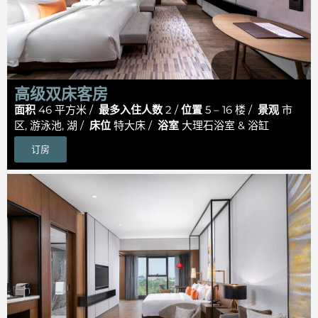
高级双床客房
面积
46 平方米 /
最多入住人数
2 /
位置
5 – 16 楼 /
景观
市
区, 游泳池, 湖 /
床位
特大床 /
浴室
大理石浴室 & 浴缸
订房