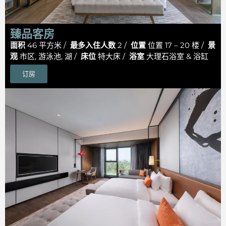
臻品客房
面积
46 平方米 /
最多入住人数
2 /
位置
位置 17 – 20 楼 /
景
观
市区, 游泳池, 湖 /
床位
特大床 /
浴室
大理石浴室 & 浴缸
订房