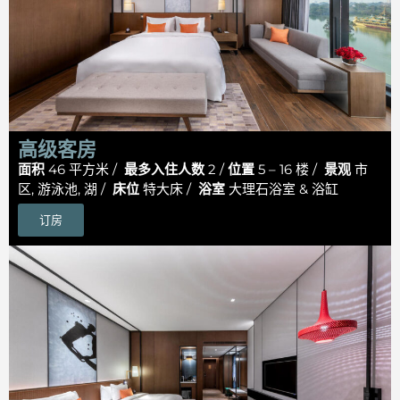
高级客房
面积
46 平方米 /
最多入住人数
2 /
位置
5 – 16 楼 /
景观
市
区, 游泳池, 湖 /
床位
特大床 /
浴室
大理石浴室 & 浴缸
订房