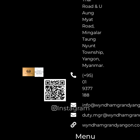
Road & U
Aung
Myat
Road,
Mingalar
Taung
Nyunt
Township,
Yangon,
Myanmar.
(+95)
01
9377
188
info@wyndhamgrandyan
Instagram
duty.mgr@wyndhamgran
wyndhamgrandyangon.c
Menu