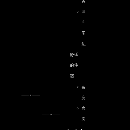
置
酒
店
周
边
舒适
的住
宿
客
房
套
房