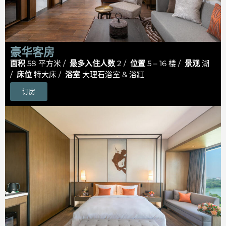
豪华客房
面积
58 平方米 /
最多入住人数
2 /
位置
5 – 16 楼 /
景观
湖
/
床位
特大床 /
浴室
大理石浴室 & 浴缸
订房