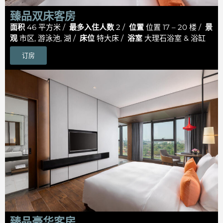
臻品双床客房
面积
46 平方米 /
最多入住人数
2 /
位置
位置 17 – 20 楼 /
景
观
市区, 游泳池, 湖 /
床位
特大床 /
浴室
大理石浴室 & 浴缸
订房
臻品豪华客房