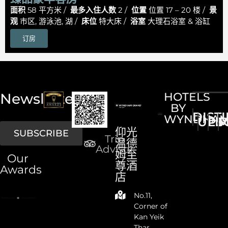
面积
58 平方米 /
最多入住人数
2 /
位置
位置 17 – 20 楼 /
景
观
市区, 游泳池, 湖 /
床位
特大床 /
浴室
大理石浴室 & 浴缸
订房
Newsletter
HOTELS
BY
DIST
WYNDHA
UPS
LI
M
仰光
SUBSCRIBE
Trip
温德
Advisor
姆至
Our
尊酒
Awards
店
No.11,
Corner of
Kan Yeik
Thar