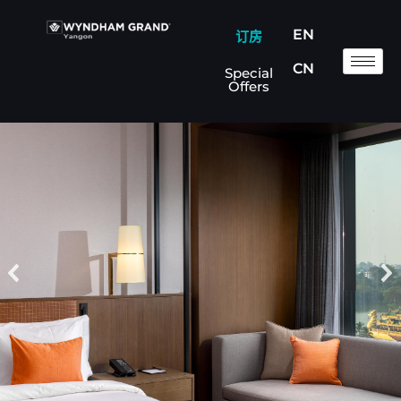
EN
订房
CN
Special
Offers