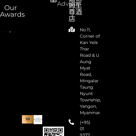
Advisor
姆至
Our
尊酒
Awards
店
No.11,
Corner of
Kan Yeik
Thar
Road & U
Aung
Myat
Road,
Mingalar
Taung
Nyunt
Township,
Yangon,
Myanmar.
(+95)
01
9377