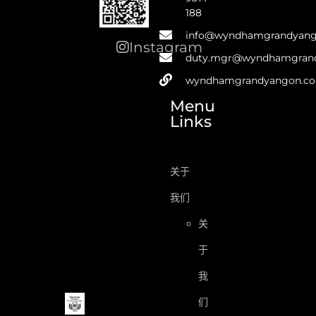
188
info@wyndhamgrandyan
Instagram
duty.mgr@wyndhamgran
wyndhamgrandyangon.c
Menu
Links
关于
我们
关
于
我
们