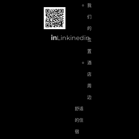
我
们
的
Linkinedin
位
置
酒
店
周
边
舒适
的住
宿