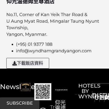
仰光温德姆至尊酒店
No.11, Corner of Kan Yeik Thar Road &
U Aung Myat Road, Mingalar Taung Nyunt
Township,
Yangon, Myanmar.
(+95) 01 9377 188
info@wyndhamgrandyangon.com
下載飯店資料
Newsletter
HOTELS
BY
DIST
WYNDHA
UPS
LI
M
仰光
SUBSCRIBE
Trip
温德